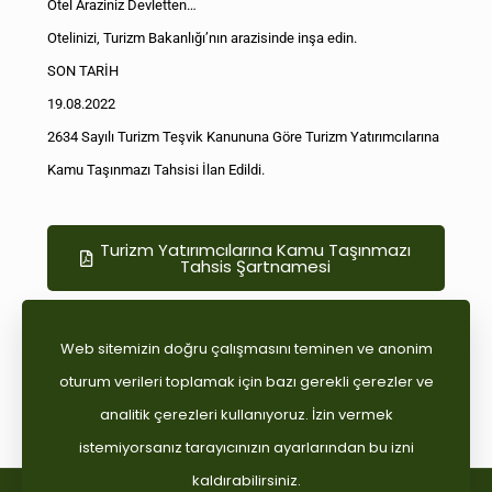
Otel Araziniz Devletten…
Otelinizi, Turizm Bakanlığı’nın arazisinde inşa edin.
SON TARİH
19.08.2022
2634 Sayılı Turizm Teşvik Kanununa Göre Turizm Yatırımcılarına
Kamu Taşınmazı Tahsisi İlan Edildi.
Turizm Yatırımcılarına Kamu Taşınmazı
Tahsis Şartnamesi
Web sitemizin doğru çalışmasını teminen ve anonim
oturum verileri toplamak için bazı gerekli çerezler ve
Paylaş
analitik çerezleri kullanıyoruz. İzin vermek
istemiyorsanız tarayıcınızın ayarlarından bu izni
kaldırabilirsiniz.