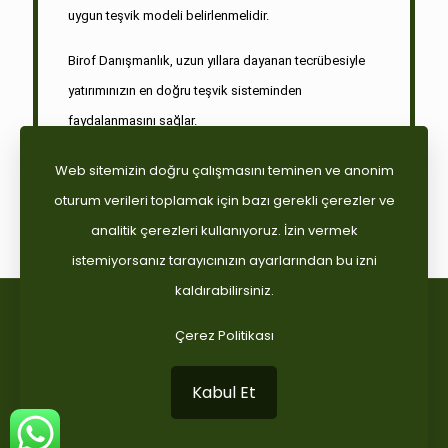
uygun teşvik modeli belirlenmelidir.
Birof Danışmanlık, uzun yıllara dayanan tecrübesiyle
yatırımınızın en doğru teşvik sisteminden
faydalanmasını sağlar.
Web sitemizin doğru çalışmasını teminen ve anonim
Linki Kopyala
oturum verileri toplamak için bazı gerekli çerezler ve
analitik çerezleri kullanıyoruz. İzin vermek
istemiyorsanız tarayıcınızın ayarlarından bu izni
kaldırabilirsiniz.
© 2026 Birof Danışmanlık. Tüm Hakları Saklıdır.
Çerez Politikası
Web Tasarım :
Kabul Et